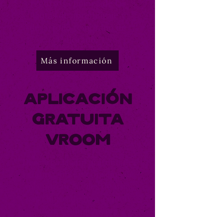
recursos en línea de las
Pautas de aprendizaje y
desarrollo temprano de
Colorado.
Más información
Aplicación
gratuita
Vroom
Descarga la app gratuita de
Vroom y obtén consejos de
aprendizaje fáciles de usar
para niños de hasta cinco
años. Complementa