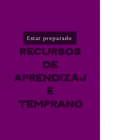
información y recursos Be
Ready cubren todo lo que
necesita para preparar a su
pequeño para el éxito.
Estar preparado
Recursos
de
aprendizaj
e
temprano
Obtenga más información
sobre la crianza y el apoyo a
niños de 3 a 5 años con los