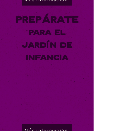
Prepárate
para el
jardín de
infancia
Consulta Be Ready
Kindergarten para obtener
consejos que ayuden a tu
pequeño estudiante a
prepararse para el jardín de
infantes.
Más información