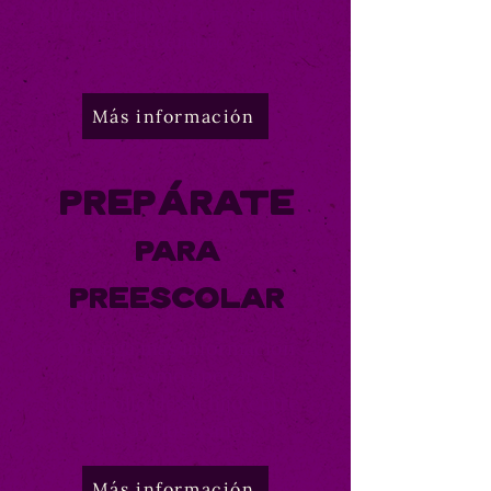
el desarrollo y el crecimiento
del cerebro.
Más información
Prepárate
para
preescolar
Obtenga más información
sobre cómo apoyar el
desarrollo de su hijo entre
los 3 y los 5 años.
Más información