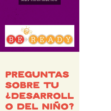
Preguntas
sobre tu
¿desarroll
o del niño?