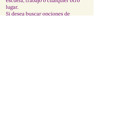
escuela, trabajo o cualquier otro
lugar.
Si desea buscar opciones de
cuidado infantil en varios
condados, o prefiere recibir
referencias por teléfono o
mediante chat en vivo, puede
comunicarse con el equipo de
Colorado Shines Child Care
Referral en Mile High United Way
o
llamando al
1-877-338-2273
.
Más información