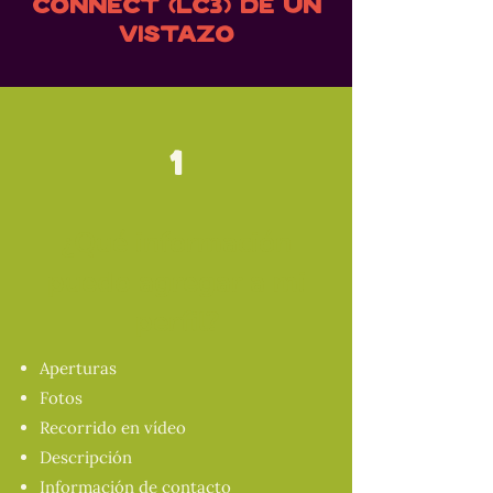
Connect (LC3) de un
vistazo
1
¿Qué información
puedo agregar a mi
perfil?
Aperturas
Fotos
Recorrido en vídeo
Descripción
Información de contacto