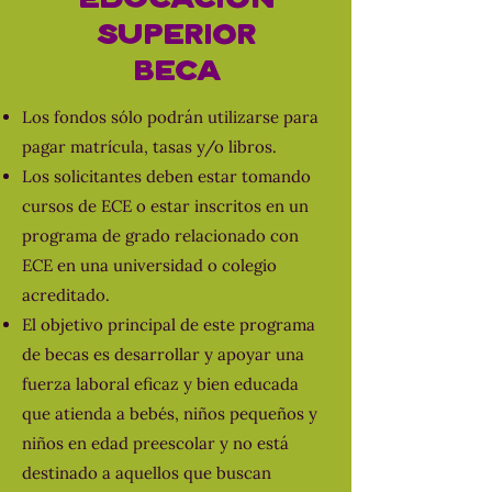
Educación
superior
Beca
Los fondos sólo podrán utilizarse para
pagar matrícula, tasas y/o libros.
Los solicitantes deben estar tomando
cursos de ECE o estar inscritos en un
programa de grado relacionado con
ECE en una universidad o colegio
acreditado.
El objetivo principal de este programa
de becas es desarrollar y apoyar una
fuerza laboral eficaz y bien educada
que atienda a bebés, niños pequeños y
niños en edad preescolar y no está
destinado a aquellos que buscan