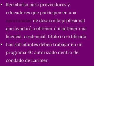
Reembolso para proveedores y
educadores que participen en una
oportunidad
de desarrollo profesional
que ayudará a obtener o
mantener una
licencia, credencial, título
o certificado.
Los solicitantes deben trabajar en un
programa EC autorizado dentro del
condado de Larimer.
La financiación se otorga por orden de
llegada.
Qué se puede cubrir:
CDA (clases o examen/certificado)
Conferencias
Capacitaciones/seminarios web
Formación para acreditación específica
Evento o serie de capacitación para
profesionales
de ECE